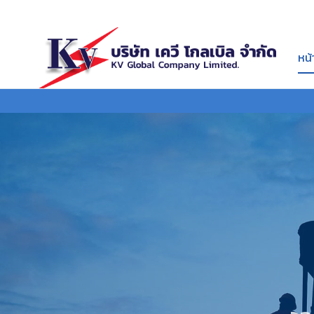
หน
งา