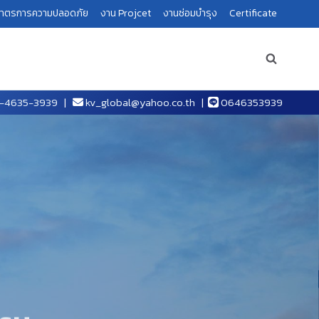
าตรการความปลอดภัย
งาน Projcet
งานซ่อมบำรุง
Certificate
-4635-3939
|
kv_global@yahoo.co.th
|
0646353939
รรม